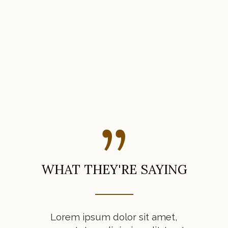
ING
WHAT THEY'RE SAYING
AS
em ipsum
Lorem ipsum dolor sit amet,
Aliquam