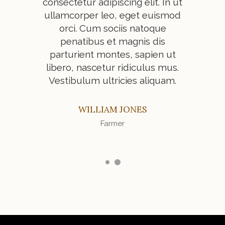
tetur
consectetur adipiscing elit. In ut
dolo
amcorper
ullamcorper leo, eget euismod
adipisc
um sociis
orci. Cum sociis natoque
leo, ege
gnis dis
penatibus et magnis dis
natoque
cetur
parturient montes, sapien ut
part
bulum
libero, nascetur ridiculus mus.
ridi
Vestibulum ultricies aliquam.
WILLIAM JONES
Farmer