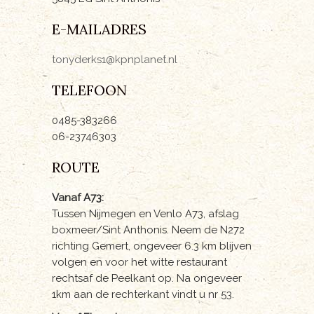
E-MAILADRES
tonyderks1@kpnplanet.nl
TELEFOON
0485-383266
06-23746303
ROUTE
Vanaf A73:
Tussen Nijmegen en Venlo A73, afslag
boxmeer/Sint Anthonis. Neem de N272
richting Gemert, ongeveer 6.3 km blijven
volgen en voor het witte restaurant
rechtsaf de Peelkant op. Na ongeveer
1km aan de rechterkant vindt u nr 53.