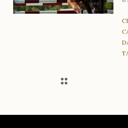
et
C
C
D
T