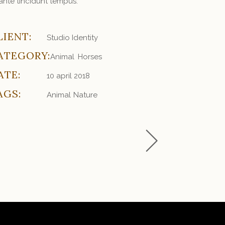
 ante tincidunt tempus.
LIENT:
Studio Identity
ATEGORY:
Animal
Horses
ATE:
10 april 2018
AGS:
Animal
Nature