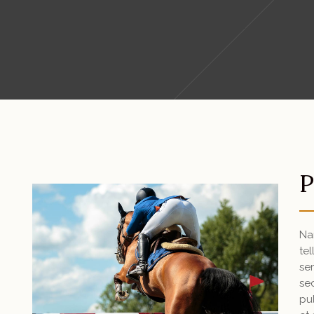
P
Na
te
se
se
pu